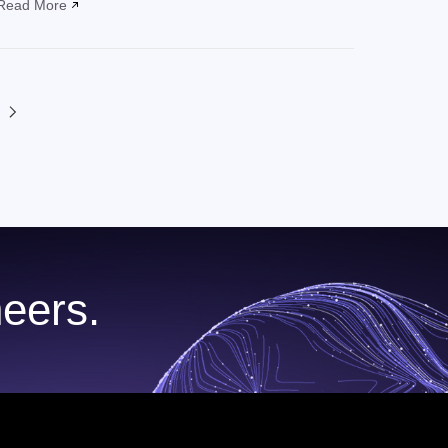
Read More
eers.