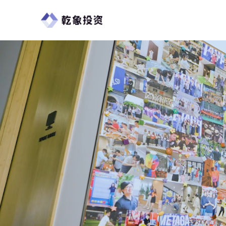
首页
关于乾象
乾象动态
加入乾象
AI时代，智领未来