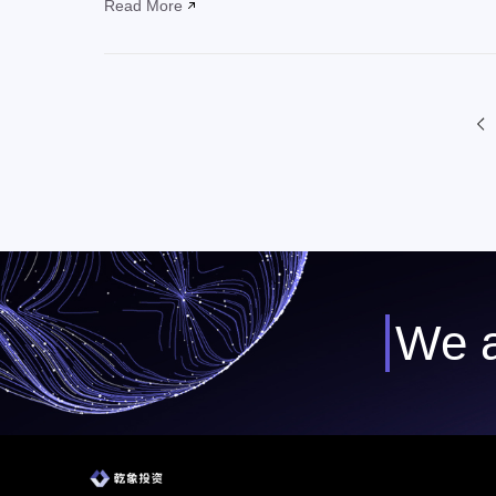
Read More
We a