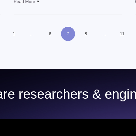
Read More
1
...
6
7
8
...
11
re researchers & engin